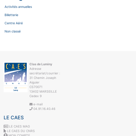
Activités annuelles
Billetterie
Centre Aéré
Non classé
Clas de Luminy
Adresse
secrétariat/courrier :
31 Chemin Joseph
Aiguier
CS70071
13402 MARSEILLE
Cedex 9
e-mail
04.91.16.40.46
LE CAES
LE CAES MAG
LE CAES DU CNRS
MON COMPTE